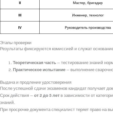
II
Мастер, бригадир
III
Инженер, технолог
IV
Руководитель производства
Этапы проверки
Результаты фиксируются комиссией и служат основани
Теоретическая часть
— тестирование знаний норм
Практическое испытание
— выполнение сварочног
Выдача и продление удостоверения
После успешной сдачи экзаменов кандидат получает док
Срок действия —
от 2 до 5 лет
в зависимости от категор
знаний.
При просрочке документа специалист теряет право на в